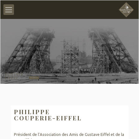
GUSTAVE
EIFFEL
SES OUVRAGES & SA VIE
PHILIPPE
COUPERIE-EIFFEL
Président de l’Association des Amis de Gustave Eiffel et de la